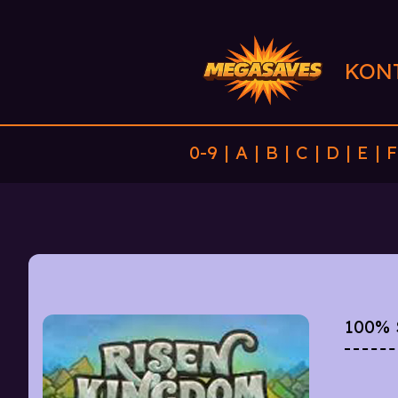
KON
0-9
|
A
|
B
|
C
|
D
|
E
|
F
100%