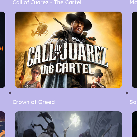
Call of Juarez - The Cartel
Mo
Crown of Greed
Sa