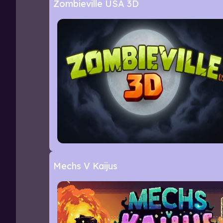
Zombieville USA 3D
Mechs V Kaijus