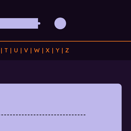
|
T
|
U
|
V
|
W
|
X
|
Y
|
Z