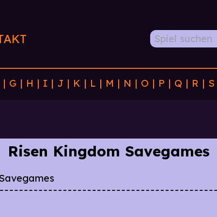
TAKT
|
G
|
H
|
I
|
J
|
K
|
L
|
M
|
N
|
O
|
P
|
Q
|
R
|
S
Risen Kingdom Savegames
 Savegames