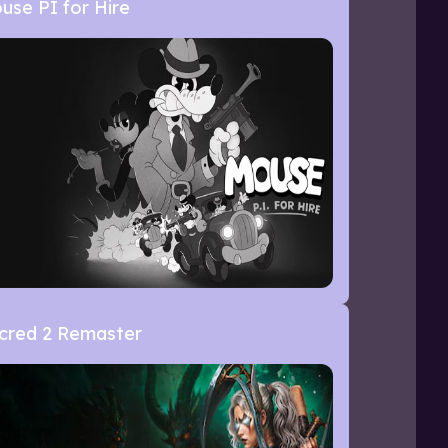
use PI for Hire
cred 2 Remaster