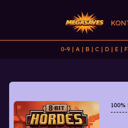
KON
0-9
|
A
|
B
|
C
|
D
|
E
|
F
100%