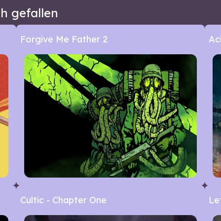
h gefallen
Forgive Me Father 2
Ac
Cultic - Chapter One
Le