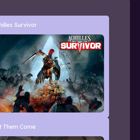
hilles Survivor
t Them Come