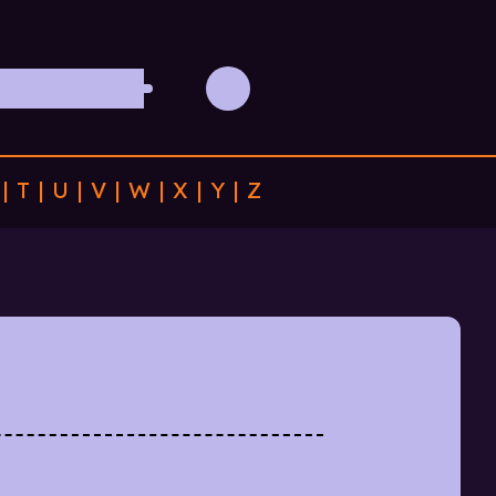
|
T
|
U
|
V
|
W
|
X
|
Y
|
Z