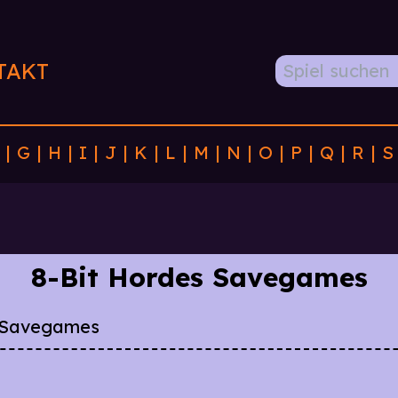
TAKT
|
G
|
H
|
I
|
J
|
K
|
L
|
M
|
N
|
O
|
P
|
Q
|
R
|
S
8-Bit Hordes Savegames
 Savegames