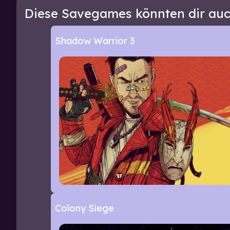
Diese Savegames könnten dir auc
Shadow Warrior 3
Colony Siege